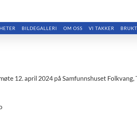
HETER
BILDEGALLERI
OM OSS
VI TAKKER
BRUKT
smøte 12. april 2024 på Samfunnshuset Folkvang, 
o