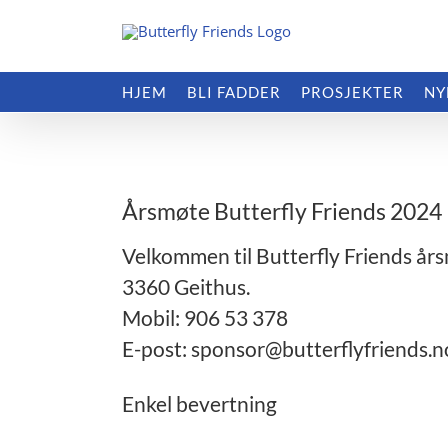
Skip
to
content
HJEM
BLI FADDER
PROSJEKTER
NY
View
Larger
Årsmøte Butterfly Friends 2024
Image
Velkommen til Butterfly Friends år
3360 Geithus.
Mobil: 906 53 378
E-post: sponsor@butterflyfriends.n
Enkel bevertning