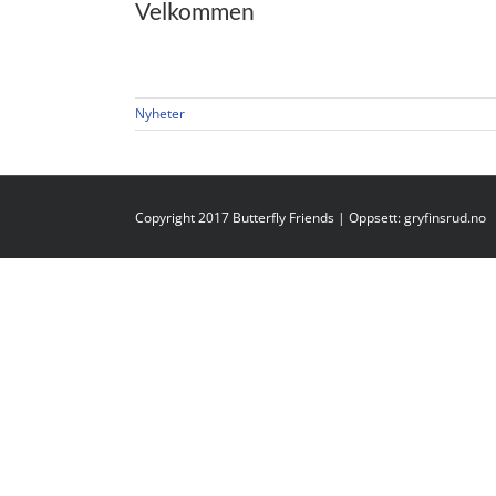
Velkommen
Nyheter
Copyright 2017 Butterfly Friends | Oppsett:
gryfinsrud.no