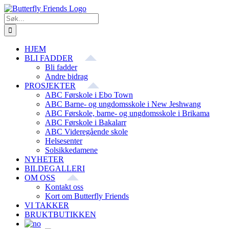
Skip
Facebook
E-
to
post
Søk
content
etter:
HJEM
BLI FADDER
Bli fadder
Andre bidrag
PROSJEKTER
ABC Førskole i Ebo Town
ABC Barne- og ungdomsskole i New Jeshwang
ABC Førskole, barne- og ungdomsskole i Brikama
ABC Førskole i Bakalarr
ABC Videregående skole
Helsesenter
Solsikkedamene
NYHETER
BILDEGALLERI
OM OSS
Kontakt oss
Kort om Butterfly Friends
VI TAKKER
BRUKTBUTIKKEN