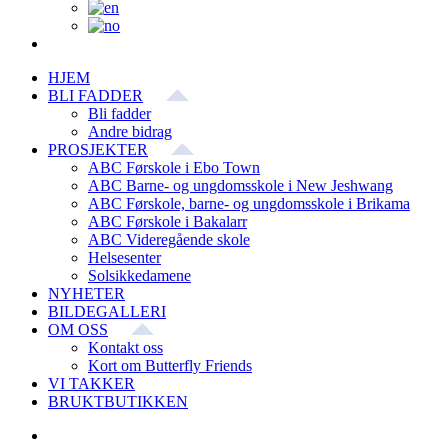
HJEM
BLI FADDER
Bli fadder
Andre bidrag
PROSJEKTER
ABC Førskole i Ebo Town
ABC Barne- og ungdomsskole i New Jeshwang
ABC Førskole, barne- og ungdomsskole i Brikama
ABC Førskole i Bakalarr
ABC Videregående skole
Helsesenter
Solsikkedamene
NYHETER
BILDEGALLERI
OM OSS
Kontakt oss
Kort om Butterfly Friends
VI TAKKER
BRUKTBUTIKKEN
View