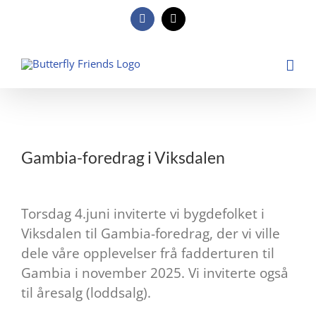
Skip
to
Facebook
E-
post
content
View
Larger
Gambia-foredrag i Viksdalen
Image
Torsdag 4.juni inviterte vi bygdefolket i
Viksdalen til Gambia-foredrag, der vi ville
dele våre opplevelser frå fadderturen til
Gambia i november 2025. Vi inviterte også
til åresalg (loddsalg).