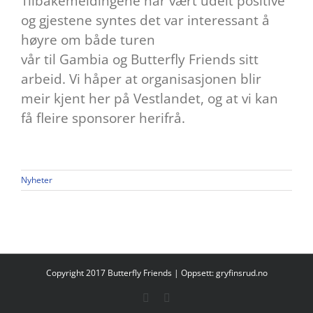
Tilbakemeldingene har vært udelt positive
og gjestene syntes det var interessant å
høyre om både turen
vår til Gambia og Butterfly Friends sitt
arbeid. Vi håper at organisasjonen blir
meir kjent her på Vestlandet, og at vi kan
få fleire sponsorer herifrå.
Nyheter
Copyright 2017 Butterfly Friends | Oppsett:
gryfinsrud.no
Facebook
E-
post