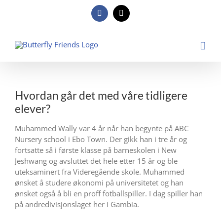
Skip
to
Facebook
E-
post
content
Hvordan går det med våre tidligere
elever?
Muhammed Wally var 4 år når han begynte på ABC
Nursery school i Ebo Town. Der gikk han i tre år og
fortsatte så i første klasse på barneskolen i New
Jeshwang og avsluttet det hele etter 15 år og ble
uteksaminert fra Videregående skole. Muhammed
ønsket å studere økonomi på universitetet og han
ønsket også å bli en proff fotballspiller. I dag spiller han
på andredivisjonslaget her i Gambia.