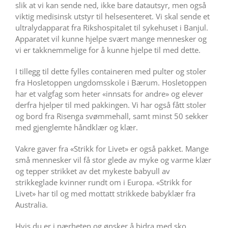
slik at vi kan sende ned, ikke bare datautsyr, men også
viktig medisinsk utstyr til helsesenteret. Vi skal sende et
ultralydapparat fra Rikshospitalet til sykehuset i Banjul.
Apparatet vil kunne hjelpe svært mange mennesker og
vi er takknemmelige for å kunne hjelpe til med dette.
I tillegg til dette fylles containeren med pulter og stoler
fra Hosletoppen ungdomsskole i Bærum. Hosletoppen
har et valgfag som heter «innsats for andre» og elever
derfra hjelper til med pakkingen. Vi har også fått stoler
og bord fra Risenga svømmehall, samt minst 50 sekker
med gjenglemte håndklær og klær.
Vakre gaver fra «Strikk for Livet» er også pakket. Mange
små mennesker vil få stor glede av myke og varme klær
og tepper strikket av det mykeste babyull av
strikkeglade kvinner rundt om i Europa. «Strikk for
Livet» har til og med mottatt strikkede babyklær fra
Australia.
Hvis du er i nærheten og ønsker å bidra med sko,