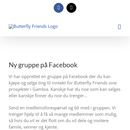
Skip
to
Facebook
E-
post
content
View
Larger
Ny gruppe på Facebook
Image
Vi har opprettet en gruppe på Facebook der du kan
kjøpe og selge ting til inntekt for Butterfly Friends sine
prosjekter i Gambia. Kanskje har du noe som kan selges
eller kanskje finner du noe du trenger…
Send en medlemsforespørsel og bli med i gruppen. Vi
trenger hjelp til å få så mange medlemmer som mulig,
så hvis du vil er det flott om du vil dele og invitere
famile, venner og kjente.