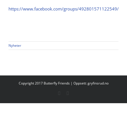
https://www.facebook.com/groups/492801571122549/
Nyheter
Copyright 2017 Butterfly Friends | Oppsett:
gryfinsrud.no
Facebook
E-
post