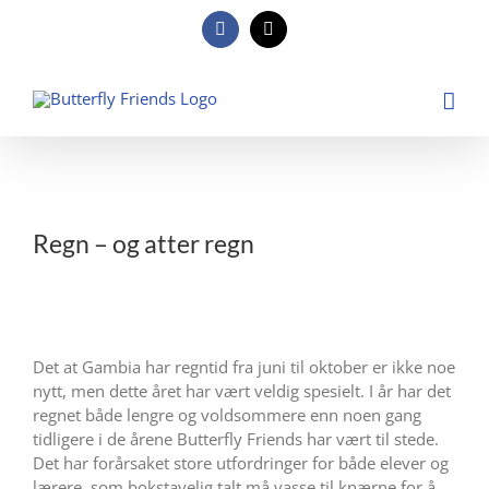
Skip
to
Facebook
E-
post
content
View
Larger
Regn – og atter regn
Image
Det at Gambia har regntid fra juni til oktober er ikke noe
nytt, men dette året har vært veldig spesielt. I år har det
regnet både lengre og voldsommere enn noen gang
tidligere i de årene Butterfly Friends har vært til stede.
Det har forårsaket store utfordringer for både elever og
lærere, som bokstavelig talt må vasse til knærne for å