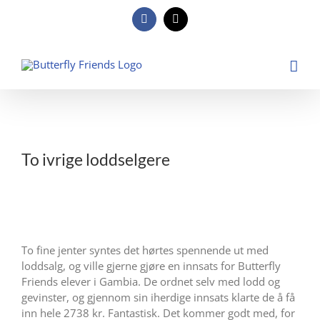
Skip
to
Facebook
E-
post
content
View
Larger
To ivrige loddselgere
Image
To fine jenter syntes det hørtes spennende ut med
loddsalg, og ville gjerne gjøre en innsats for Butterfly
Friends elever i Gambia. De ordnet selv med lodd og
gevinster, og gjennom sin iherdige innsats klarte de å få
inn hele 2738 kr. Fantastisk. Det kommer godt med, for