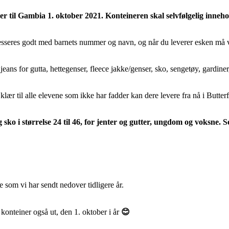
ner til Gambia 1. oktober 2021.
Konteineren skal selvfølgelig inneh
sseres godt med barnets nummer og navn, og når du leverer esken må vi 
eans for gutta, hettegenser, fleece jakke/genser, sko, sengetøy, gardiner,
lær til alle elevene som ikke har fadder kan dere levere fra nå i Butter
 sko i størrelse 24 til 46, for jenter og gutter, ungdom og voksne. 
e som vi har sendt nedover tidligere år.
e konteiner også ut, den 1. oktober i år
😊