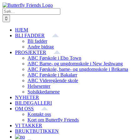
Skip
Facebook
E-
to
post
Søk
content
etter:
HJEM
BLI FADDER
Bli fadder
Andre bidrag
PROSJEKTER
ABC Førskole i Ebo Town
ABC Barne- og ungdomsskole i New Jeshwang
ABC Førskole, barne- og ungdomsskole i Brikama
ABC Førskole i Bakalarr
ABC Videregående skole
Helsesenter
Solsikkedamene
NYHETER
BILDEGALLERI
OM OSS
Kontakt oss
Kort om Butterfly Friends
VI TAKKER
BRUKTBUTIKKEN