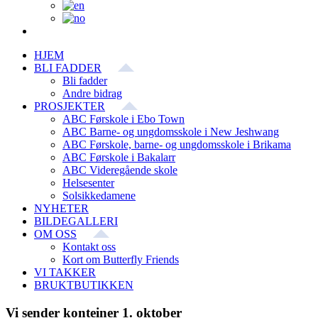
HJEM
BLI FADDER
Bli fadder
Andre bidrag
PROSJEKTER
ABC Førskole i Ebo Town
ABC Barne- og ungdomsskole i New Jeshwang
ABC Førskole, barne- og ungdomsskole i Brikama
ABC Førskole i Bakalarr
ABC Videregående skole
Helsesenter
Solsikkedamene
NYHETER
BILDEGALLERI
OM OSS
Kontakt oss
Kort om Butterfly Friends
VI TAKKER
BRUKTBUTIKKEN
Vi sender konteiner 1. oktober