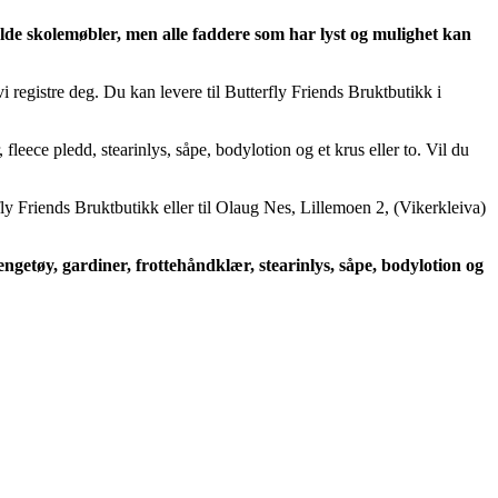
olde skolemøbler, men a
lle faddere som har lyst og mulighet kan
registre deg. Du kan levere til Butterfly Friends Bruktbutikk i
 fleece pledd, stearinlys, såpe, bodylotion og et krus eller to. Vil du
fly Friends Bruktbutikk eller til Olaug Nes, Lillemoen 2, (Vikerkleiva)
Sengetøy, gardiner, frottehåndklær, stearinlys, såpe, bodylotion og