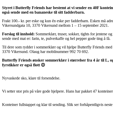
Styret i Butterfly Friends har bestemt at vi sender en 40F kontei
også sende med en bananeske til sitt fadderbarn.
Frakt 100.- kr. per eske og kun én eske per fadderbarn. Esken må adre
Vikersundgata 10, 3370 Vikersund mellom 1 – 15 september 2021.
Forslag til innhold:
Sommerklær, truser, sokker, tights for jentene og j
sende med mat er: farin, te, pulverkaffe og hel pepper gode ting å få.
Til dere som rydder i sommerklær og vil hjelpe Butterfly Friends med k
3370 Vikersund. Olaug har mobilnummer 992 70 692.
Butterfly Friends ønsker sommerklær i størrelser fra 4 år til L, og
fyrstikker er også flott 😊
Nyvaskede sko, klare til forsendelse.
Vi setter stor pris på våre gode hjelpere. Hans har pakket 47 konteiner
Konteiner fullstappet og klar til sending. Slik ser forhåpentligvis nest