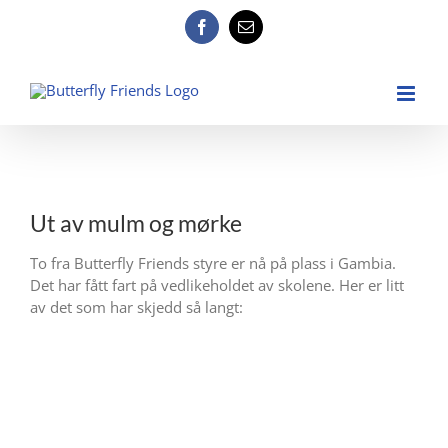
Skip
to
Facebook
E-
post
content
View
Larger
Ut av mulm og mørke
Image
To fra Butterfly Friends styre er nå på plass i Gambia.
Det har fått fart på vedlikeholdet av skolene. Her er litt
av det som har skjedd så langt: